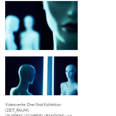
Videowerke,
One-Shot K
ollektion
(ZEIT_RAUM)
"PUPPEN", "SCHREIE", "RANDOM" und