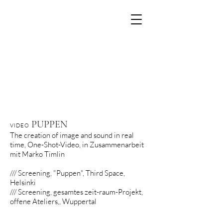
PUPPEN
VIDEO
The creation of image and sound in real
time, One-Shot-Video, in Zusammenarbeit
mit Marko Timlin
/// Screening, "Puppen", Third Space,
Helsinki
/// Screening,
gesamtes zeit-raum-Projekt,
offene Ateliers,, Wuppertal