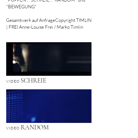
"BEWEGUNG"
Gesamtwerk auf AnfrageCopyright TIMLIN
| FREI Anne-Louise Frei / Marko Timlin
SCHREIE
VIDEO
RANDOM
VIDEO