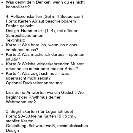
Was denkt dein Denken, wenn du es nicht
kontrollierst?
4. Reflexionskarten (Set in 4 Sequenzen)
Form: Karten A6 auf beschreibbarem
Papier, gelocht
Design: Nummeriert (1–4), mit offener
Schreibfläche unten
Textinhalt:
Karte 1: Was höre ich, wenn ich nichts
verstehen muss?
Karte 2: Was mache ich daraus – spontan,
intuitiv?
Karte 3: Welche wiederkehrenden Muster
erkenne ich in mir oder meiner Arbeit?
Karte 4: Was zeigt sich neu – was
überrascht mich selbst?
Optional Rückseitenanregung:
Lies deine Antworten wie ein Gedicht. Wo
beginnt der Rhythmus deiner
Wahrnehmung?
5. Begriffskarten (für Legemethode)
Form: 20–30 kleine Karten (5 × 5 cm),
stabiler Karton
Gestaltung: Schwarz-weiß, minimalistisches
Design