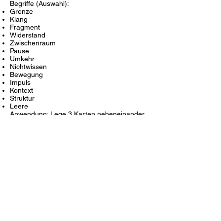
Begriffe (Auswahl):
Grenze
Klang
Fragment
Widerstand
Zwischenraum
Pause
Umkehr
Nichtwissen
Bewegung
Impuls
Kontext
Struktur
Leere
Anwendung: Lege 3 Karten nebeneinander
– welche Beziehung entsteht?
6. „Störbild“-Poster (gefaltet auf A4)
Form: Poster A2, mehrfach gefaltet
Vorderseite: Visualisierte Notation im Stil
von Earle Brown, ohne Anleitung
Rückseite: Kleiner Text mit Handlungsimpuls
Textvorschlag:
Diese Komposition hat keine Richtung.
Keine Regeln. Keine Mitte. Nur deine
Aufmerksamkeit.
Stelle dich davor. Finde deinen Einstieg.