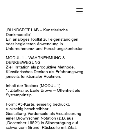
„BLINDSPOT LAB – Künstlerische
Denkmodelle“
Ein analoges Toolkit zur eigenständigen
oder begleiteten Anwendung in
Unternehmens- und Forschungskontexten
MODUL 1 – WAHRNEHMUNG &
DENKBEWEGUNG
Ziel: Irritation als produktive Methode.
Künstlerisches Denken als Erfahrungsweg
jenseits funktionaler Routinen.
Inhalt der Toolbox (MODUL 1)
1. Zitatkarte: Earle Brown – Offenheit als
Systemprinzip
Form: A5-Karte, einseitig bedruckt,
rückseitig beschreibbar
Gestaltung: Vorderseite als Visualisierung
einer Brown’schen Notation (z. B. aus
„December 1952“) in Silberprägung auf
schwarzem Grund, Rückseite mit Zitat.