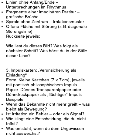
Linien ohne Anfang/Ende –
Unterbrechungen im Rhythmus
Fragmente einer imaginären Partitur –
grafische Brüche
Spirale ohne Zentrum – Irritationsmuster
Offene Fläche mit Störung (z. B. diagonale
Störungslinie)
Rückseite jeweils:
Wie liest du dieses Bild? Was folgt als
nächster Schritt? Was hörst du in der Stille
dieser Linie?
3. Impulskarten: „Verunsicherung als
Einladung“
Form: Kleine Kärtchen (7 × 7 cm), jeweils
mit poetisch-philosophischem Impuls
Papier: Dünnes Transparentpapier oder
Dünndruckpapier als „flüchtiger“ Impuls
Beispiele:
Wenn das Bekannte nicht mehr greift – was
bleibt als Bewegung?
Ist Irritation ein Fehler – oder ein Signal?
Wie klingt eine Entscheidung, die du nicht
triffst?
Was entsteht, wenn du dem Ungewissen
nicht ausweichst?